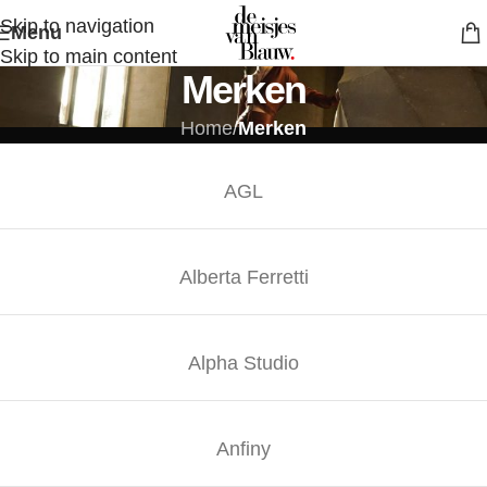
Skip to navigation
Menu
Skip to main content
Merken
Home
/
Merken
AGL
Alberta Ferretti
Alpha Studio
Anfiny