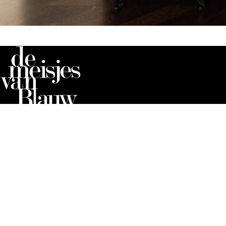
de meisjes van Blauw is een boutique met toonaangeve
dameskleding en -accessoires gevestigd in Eindhoven.
oprichtster Kelly D’Ulisse de deuren van de meisjes va
missie is om een winkel te creëren met luxe mode door 
modeontwerpers, waar onze klanten elk seizoen kunnen
laatste modetrends.’
©2023 de meisjes van Blauw - Alle rechten voorbehoud