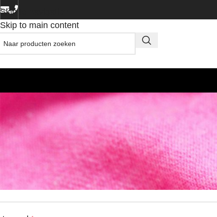
Skip to navigation
Skip to main content
in
uikersnaam of e-mailadres
*