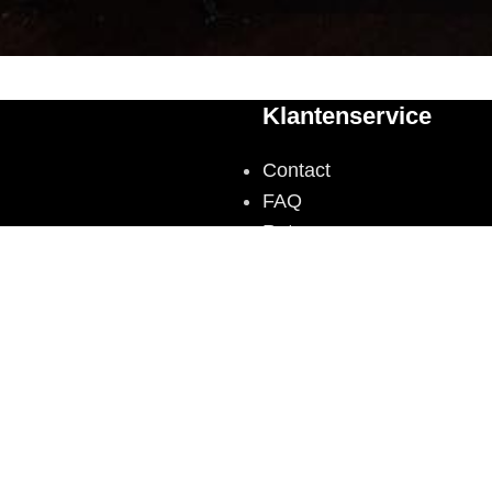
Klantenservice
Contact
FAQ
Retourneren
Betaling
nde exclusieve
Privacyverklaring
 In 2010 opende
Algemene voorwaarden
n Blauw. ‘Onze
‘Haute Couture’
 genieten van de
en -
website door