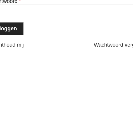
htwoord
*
nloggen
nthoud mij
Wachtwoord ver