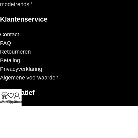
modetrends.’
Klantenservice
Contact
FAQ
Retourneren
Betaling
Privacyverklaring
Algemene voorwaarden
Informatief
Winkel
Verlanglijst
Mijn account
Over ons
Merken
KvK: 67541585