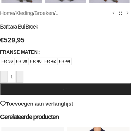
Home
/
Kleding
/
Broeken
/
..
Barbara Bui Broek
€
529,95
FRANSE MATEN
FR 36
FR 38
FR 40
FR 42
FR 44
-
+
Toevoegen aan winkelwagen
Toevoegen aan verlanglijst
Gerelateerde producten