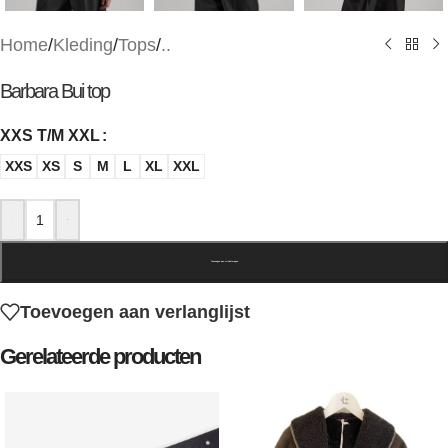
Home
/
Kleding
/
Tops
/
..
Barbara Bui top
XXS T/M XXL
XXS
XS
S
M
L
XL
XXL
-
+
Toevoegen aan winkelwagen
Toevoegen aan verlanglijst
Gerelateerde producten