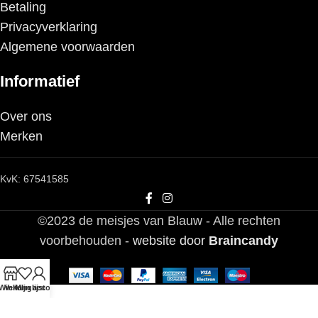
Betaling
Privacyverklaring
Algemene voorwaarden
Informatief
Over ons
Merken
KvK: 67541585
©2023 de meisjes van Blauw - Alle rechten
voorbehouden -
website door
Braincandy
Winkel
Verlanglijst
Mijn account