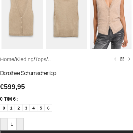
Home
/
Kleding
/
Tops
/
..
Dorothee Schumacher top
€
599,95
0 T/M 6
0
1
2
3
4
5
6
-
+