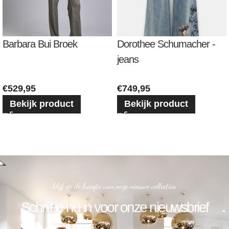
Barbara Bui Broek
Dorothee Schumacher -
jeans
€
529,95
€
749,95
Bekijk product
Bekijk product
blijf op de hoogte van onze nieuwe collecties
Schrijf je nu in voor onze nieuwsbrief