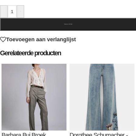
-
+
Toevoegen aan winkelwagen
Toevoegen aan verlanglijst
Gerelateerde producten
Barbara Bui Broek
Dorothee Schumacher -