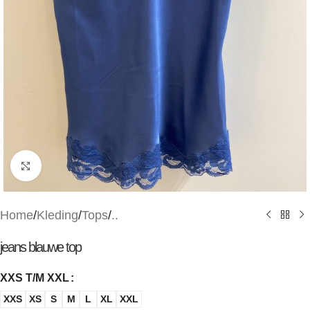
Klik om te vergroten
Home
/
Kleding
/
Tops
/
..
jeans blauwe top
XXS T/M XXL
XXS
XS
S
M
L
XL
XXL