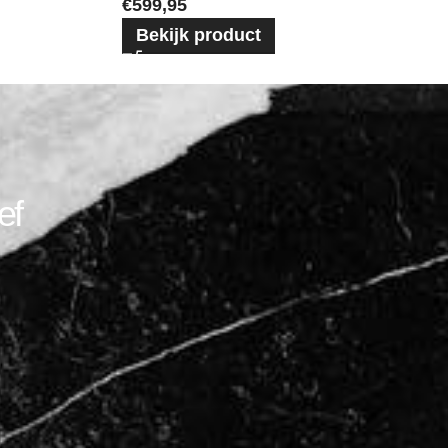
€
599,95
Bekijk product
ef