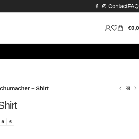
Contact
FAQ
€
0,
chumacher – Shirt
hirt
5
6