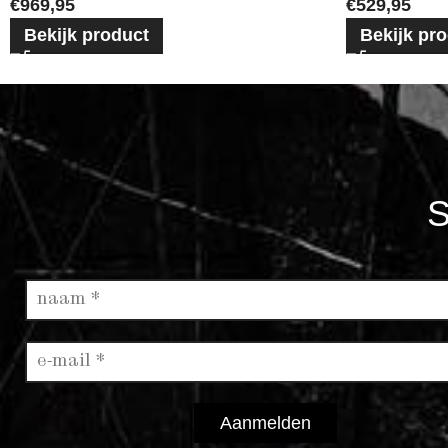
€
969,95
€
529,95
Bekijk product
Bekijk pr
S
Aanmelden