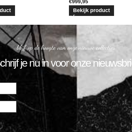
€
999,95
oduct
Bekijk product
blijf op de hoogte van onze nieuwe collecties
chrijf je nu in voor onze nieuwsbri