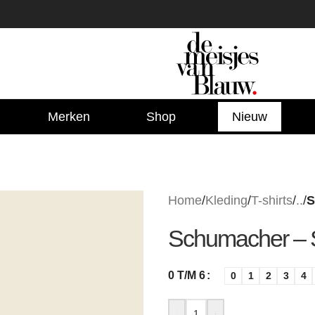
Merken
Shop
Nieuw
Home
/
Kleding
/
T-shirts
/
..
/
S
Schumacher – S
0 T/M 6
0
1
2
3
4
-
+