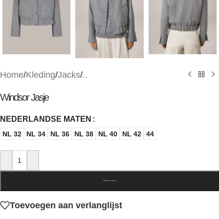
Home
/
Kleding
/
Jacks
/
..
Windsor Jasje
NEDERLANDSE MATEN
NL 32
NL 34
NL 36
NL 38
NL 40
NL 42
44
-
+
Toevoegen aan winkelwagen
Toevoegen aan verlanglijst