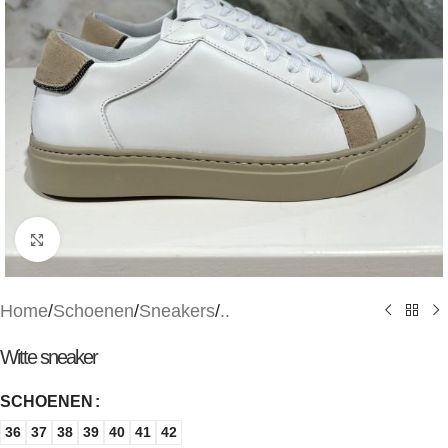
Klik om te vergroten
Home
/
Schoenen
/
Sneakers
/
..
Witte sneaker
SCHOENEN
36
37
38
39
40
41
42