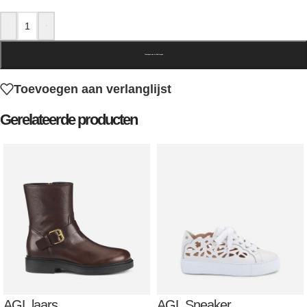
-
+
Toevoegen aan winkelwagen
Toevoegen aan verlanglijst
Gerelateerde producten
AGL laars
AGL Sneaker