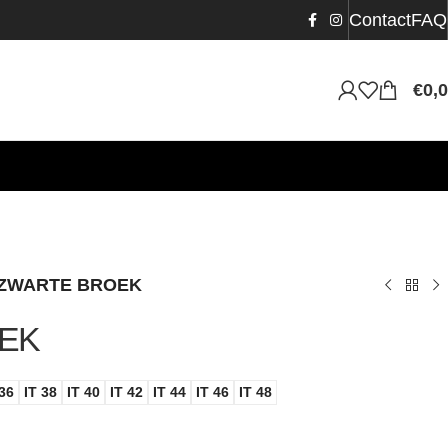
Contact
FAQ
€
0,
ZWARTE BROEK
EK
 36
IT 38
IT 40
IT 42
IT 44
IT 46
IT 48