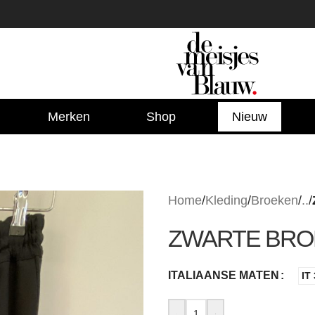
Merken
Shop
Nieuw
Home
/
Kleding
/
Broeken
/
..
/
ZWARTE BRO
ITALIAANSE MATEN
IT
-
+