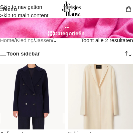
Skip to navigation
Menu
Skip to main content
..
Categorieën
Home
/
Kleding
/
Jassen
/
..
Toont alle 2 resultaten
Toon sidebar