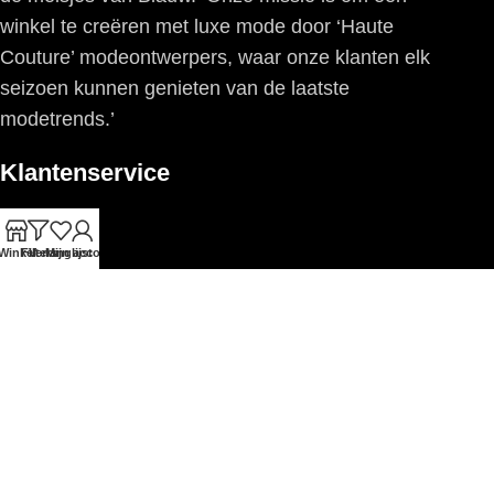
winkel te creëren met luxe mode door ‘Haute
Couture’ modeontwerpers, waar onze klanten elk
seizoen kunnen genieten van de laatste
modetrends.’
Klantenservice
Contact
Winkel
Filters
Verlanglijst
Mijn account
FAQ
Retourneren
Betaling
Privacyverklaring
Algemene voorwaarden
Informatief
Over ons