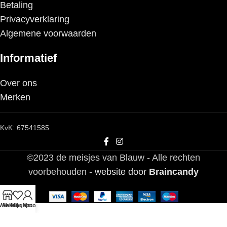
Betaling
Privacyverklaring
Algemene voorwaarden
Informatief
Over ons
Merken
KvK: 67541585
©2023 de meisjes van Blauw - Alle rechten
voorbehouden -
website door
Braincandy
Winkel
Verlanglijst
Mijn account