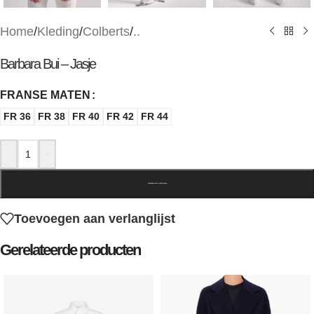
Home
/
Kleding
/
Colberts
/
..
Barbara Bui – Jasje
FRANSE MATEN
FR 36
FR 38
FR 40
FR 42
FR 44
-
+
Toevoegen aan winkelwagen
Toevoegen aan verlanglijst
Gerelateerde producten