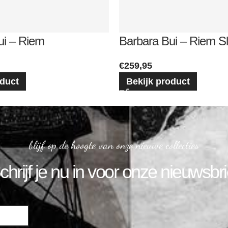
ui – Riem
Barbara Bui – Riem S
€
259,95
oduct
Bekijk product
blijf op de hoogte van onze nieuwe collecties
chrijf je nu in voor onze nieuwsbri