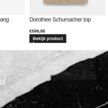
lang
Dorothee Schumacher top
€
599,95
Bekijk product
ef