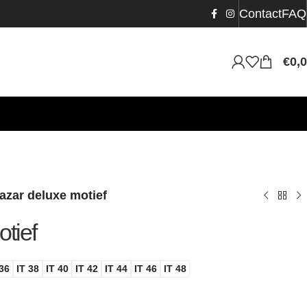
Contact
FAQ
€
0,
azar deluxe motief
tief
 36
IT 38
IT 40
IT 42
IT 44
IT 46
IT 48