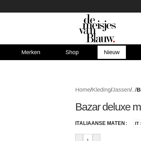
Merken
Shop
Nieuw
Home
/
Kleding
/
Jassen
/
..
/
B
Bazar deluxe mo
ITALIAANSE MATEN
IT
-
+