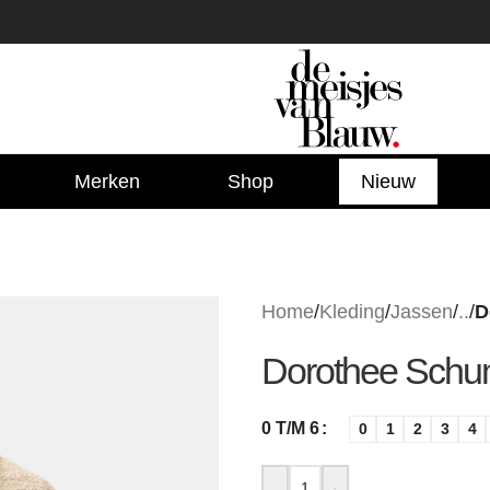
Merken
Shop
Nieuw
Home
/
Kleding
/
Jassen
/
..
/
D
Dorothee Schum
0 T/M 6
0
1
2
3
4
-
+