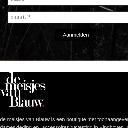
Aanmelden
de meisjes van Blauw is een boutique met toonaangeve
dameskleding en -accessoires gevestigd in Eindhoven.