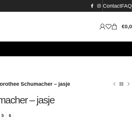
Contact
FAQ
€
0,
orothee Schumacher – jasje
acher – jasje
5
6