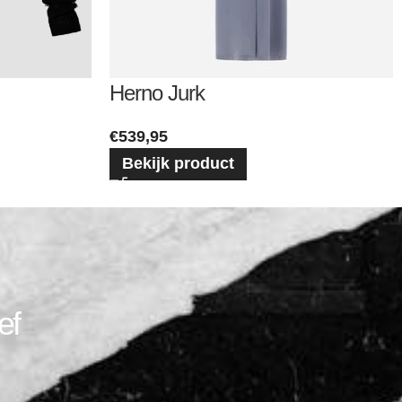
Herno Jurk
€
539,95
Bekijk product
ef