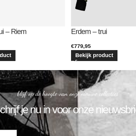
ui – Riem
Erdem – trui
€
779,95
oduct
Bekijk product
blijf op de hoogte van onze nieuwe collecties
chrijf je nu in voor onze nieuwsbri