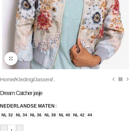
Klik om te vergroten
Home
/
Kleding
/
Jassen
/
..
Dream Catcher jasje
NEDERLANDSE MATEN
NL 32
NL 34
NL 36
NL 38
NL 40
NL 42
44
-
+