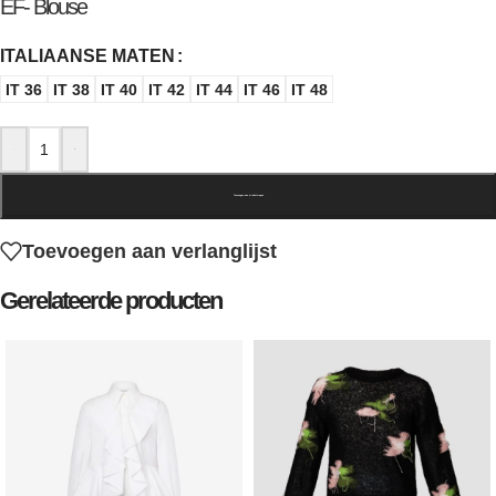
EF- Blouse
ITALIAANSE MATEN
IT 36
IT 38
IT 40
IT 42
IT 44
IT 46
IT 48
-
+
Toevoegen aan winkelwagen
Toevoegen aan verlanglijst
Gerelateerde producten