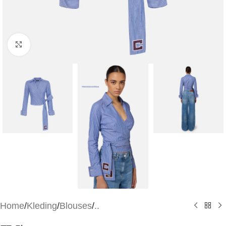
Klik om te vergroten
Home
/
Kleding
/
Blouses
/
..