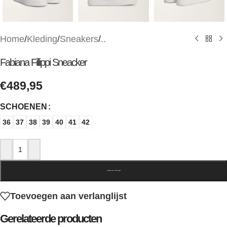
Home
/
Kleding
/
Sneakers
/
..
Fabiana Fillippi Sneacker
€
489,95
SCHOENEN
36
37
38
39
40
41
42
-
+
Toevoegen aan winkelwagen
Toevoegen aan verlanglijst
Gerelateerde producten