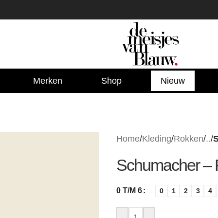
Merken
Shop
Nieuw
Home
/
Kleding
/
Rokken
/
..
/
Schumacher – 
0 T/M 6
0
1
2
3
4
-
+