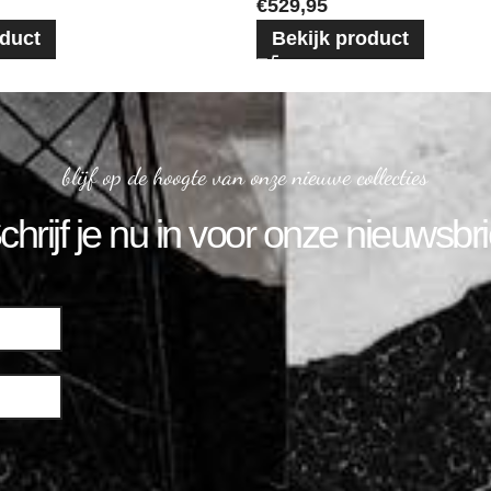
€
529,95
oduct
Bekijk product
blijf op de hoogte van onze nieuwe collecties
chrijf je nu in voor onze nieuwsbri