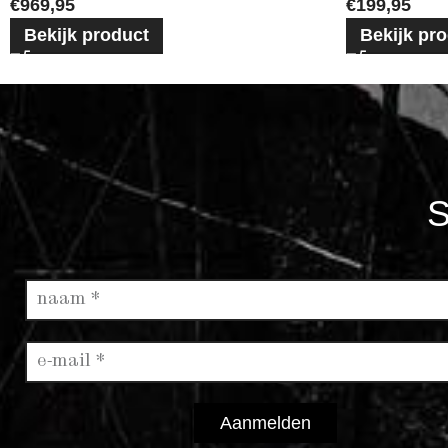
€
969,95
€
199,95
Bekijk product
Bekijk pr
S
Aanmelden