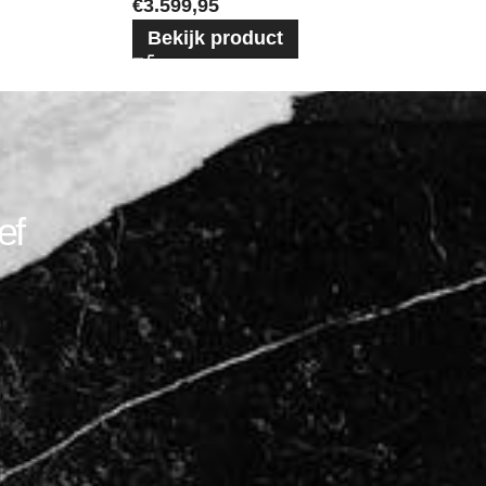
€
3.599,95
Bekijk product
ef