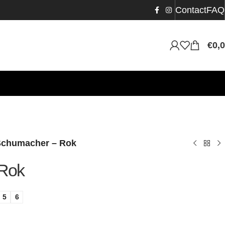
Contact
FAQ
€
0,
Schumacher – Rok
Rok
5
6