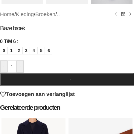
Home
/
Kleding
/
Broeken
/
..
Blaze broek
0 T/M 6
0
1
2
3
4
5
6
-
+
Toevoegen aan winkelwagen
Toevoegen aan verlanglijst
Gerelateerde producten