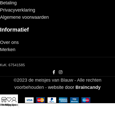
Betaling
Privacyverklaring
Algemene voorwaarden
Informatief
Over ons
Merken
KvK: 67541585
©2023 de meisjes van Blauw - Alle rechten
voorbehouden -
website door
Braincandy
Winkel
Verlanglijst
Mijn account