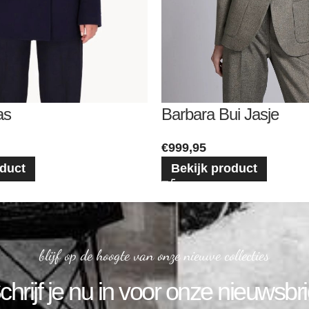
as
Barbara Bui Jasje
€
999,95
oduct
Bekijk product
blijf op de hoogte van onze nieuwe collecties
chrijf je nu in voor onze nieuwsbri