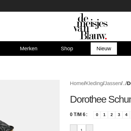
Merken
Shop
Nieuw
Home
/
Kleding
/
Jassen
/
..
/
D
Dorothee Schu
0 T/M 6
0
1
2
3
4
-
+