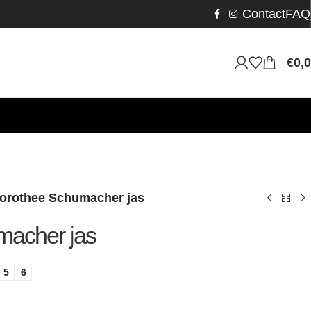
Contact
FAQ
€
0,
orothee Schumacher jas
macher jas
5
6