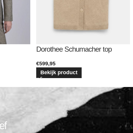
Dorothee Schumacher top
€
599,95
Bekijk product
ef