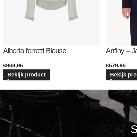
Alberta ferretti Blouse
Anfiny – J
€
969,95
€
579,95
Bekijk product
Bekijk pr
S